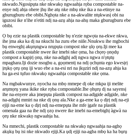
nkwado.Ngosipụta nke nkwakọ ngwaahịa rọba compostable na-
enye ndị ahịa ohere ịhụ ihe atụ nke mbụ nke ika a na-etinye na
gburugburu ebe obibi.Nghọta nke a na-akwalite ntụkwasị obi na
iguzosi ike n'ihe n'etiti ndị na-azụ ahịa na-ahụ maka gburugburu ebe
obibi.
Ọ bụ ezie na plastik compostable bụ n'ezie ngwọta na-ekwe nkwa,
ihe ịma aka ka dị na nkuchi ha zuru ebe niile.Nnukwu ihe mgbochi
bụ enweghị akụrụngwa nrụpụta compost nke ụlọ ọrụ.Iji mee ka
plastik compostable nwee ike imebi nke ọma, ha chọrọ ọnọdụ
compost a kapịrị ọnụ, nke na-adịghị adị ngwa ngwa n'ọtụtụ
mpaghara.Iji dozie nsogbu a, gọọmentị na ndị ọchụnta ego kwesịrị
ịrụkọ ọrụ ọnụ iji wuo ebe a na-esi nri na ịkụziri ndị na-azụ ahịa ka
ha ga-esi tụfuo nkwakọ ngwaahịa compostable nke ọma.
Na mgbakwunye, nyocha na mbọ mmepe dị oke mkpa iji melite
arụmọrụ yana ikike nke rọba compostable.Ihe ọhụrụ dị na sayensị
ihe na-enyere aka ịmepụta plastik compost na-adịgide adịgide, nke
na-adịghị mmiri na nke dị ọnụ ala.Nke a ga-eme ka ọ dịrị ndị na-eji
ejiji na-eme ka ọ dịrị ndị na-emepụta ihe mfe ịgafe na plastik
omenala gaa na ihe ndị ọzọ nwere ike imebi na-emebighị àgwà na
ọrụ nke nkwakọ ngwaahịa ha.
Na mmechi, plastik compostable na nkwakọ ngwaahịa na-aghọ
akụkụ bụ isi nke nkwado ejiji.Ka ụdị ejiji na-agba mbọ ka ha bụrụ