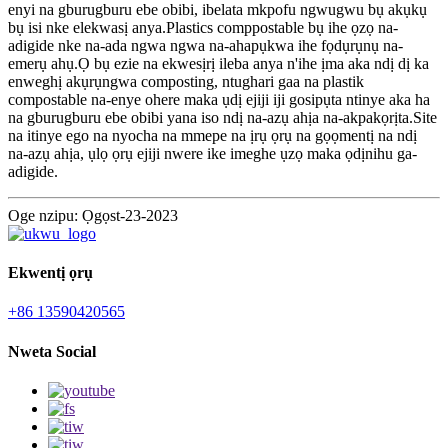
enyi na gburugburu ebe obibi, ibelata mkpofu ngwugwu bụ akụkụ
bụ isi nke elekwasị anya.Plastics comppostable bụ ihe ọzọ na-
adigide nke na-ada ngwa ngwa na-ahapụkwa ihe fọdụrụnụ na-
emerụ ahụ.Ọ bụ ezie na ekwesịrị ileba anya n'ihe ịma aka ndị dị ka
enweghị akụrụngwa composting, ntughari gaa na plastik
compostable na-enye ohere maka ụdị ejiji iji gosipụta ntinye aka ha
na gburugburu ebe obibi yana iso ndị na-azụ ahịa na-akpakọrịta.Site
na itinye ego na nyocha na mmepe na ịrụ ọrụ na gọọmentị na ndị
na-azụ ahịa, ụlọ ọrụ ejiji nwere ike imeghe ụzọ maka ọdịnihu ga-
adigide.
Oge nzipu: Ọgọst-23-2023
Ekwentị ọrụ
+86 13590420565
Nweta Social