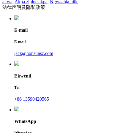
akwa
,
Akpa ziploc akpa
,
Ngwaahịa niile
法律声明及隐私政策
E-mail
E-mail
jack@honsunsz.com
Ekwentị
Tel
+86 13590420565
WhatsApp
WhatsApp