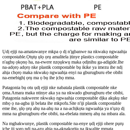
Ụdị ejiji na-amatawanye mkpa ọ dị n'ịgbanwe na nkwakọ ngwaahịa
compostable.Ọtụtụ ụlọ ọrụ amalitela ịtinye plastics compostable
n'agbụ ọkọnọ ha, na-ewere nzọụkwụ maka ọdịnihu ga-adigide.Ihe
na-adọrọ adọrọ nke plastik compostable bụ ikike ya imezu ihe ndị
ahịa chọrọ maka nkwakọ ngwaahịa enyi na gburugburu ebe obibi
na-emebighị ọrụ ma ọ bụ ihe ịchọ mma.
Patagonia bụ otu ụdị ejiji nke nabatala plastik compostable nke
ọma.Amara maka ntinye aka ya na nkwado gburugburu ebe obibi,
Patagonia nakweere nkwakọ ngwaahịa compostable dịka akụkụ nke
mbọ ọ na-agba iji belata ihe mkpofu.Site n'iji plastik compostable
eme ihe, ụlọ ọrụ ahụ na-ahụ na a na-achịkọta ngwaahịa ya n'ụzọ dị
mma na gburugburu ebe obibi, na-ebelata mmerụ ahụ na mbara ala.
Na mgbakwunye, plastik compostable na-enye ụdị ejiji ohere pụrụ
iche iji soro ndị na-azụ ahịa na-akpakọrịta na ịkwalite mmata