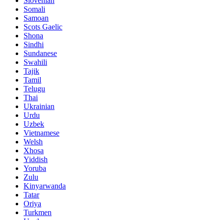
Slovenian
Somali
Samoan
Scots Gaelic
Shona
Sindhi
Sundanese
Swahili
Tajik
Tamil
Telugu
Thai
Ukrainian
Urdu
Uzbek
Vietnamese
Welsh
Xhosa
Yiddish
Yoruba
Zulu
Kinyarwanda
Tatar
Oriya
Turkmen