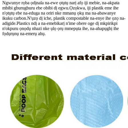
Ngwunye rọba ọdịnala na-ewe ọtụtụ narị afọ iji mebie, na-akpata
mbibi gburugburu ebe obibi dị egwu.Ọzọkwa, iji plastik eme ihe
n'ọtụtụ ebe na-eduga na oriri nke mmanụ ọkụ ma na-abawanye
ikuku carbon.N'ụzọ dị iche, plastik compostable na-enye ihe ọzọ na-
adigide.Plastics ndị a na-emebikarị n'ime obere oge dị mkpirikpi
n'okpuru ọnọdụ nhazi nke ụlọ ọrụ mmepụta ihe, na-ahapụghị ihe
fọdụrụnụ na-emerụ ahụ.