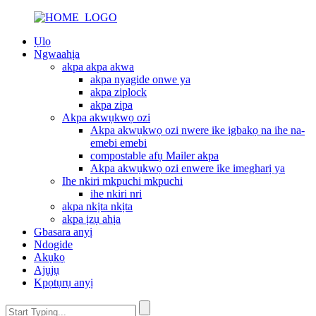
Ụlọ
Ngwaahịa
akpa akpa akwa
akpa nyagide onwe ya
akpa ziplock
akpa zipa
Akpa akwụkwọ ozi
Akpa akwụkwọ ozi nwere ike ịgbakọ na ihe na-
emebi emebi
compostable afụ Mailer akpa
Akpa akwụkwọ ozi enwere ike imegharị ya
Ihe nkiri mkpuchi mkpuchi
ihe nkiri nri
akpa nkịta nkịta
akpa ịzụ ahịa
Gbasara anyị
Ndogide
Akụkọ
Ajụjụ
Kpọtụrụ anyị