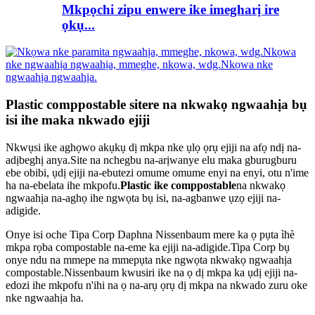
Mkpọchi zipu enwere ike imegharị ire
ọkụ...
Plastic comppostable sitere na nkwakọ ngwaahịa bụ
isi ihe maka nkwado ejiji
Nkwụsi ike aghọwo akụkụ dị mkpa nke ụlọ ọrụ ejiji na afọ ndị na-
adịbeghị anya.Site na nchegbu na-arịwanye elu maka gburugburu
ebe obibi, ụdị ejiji na-ebutezi omume omume enyi na enyi, otu n'ime
ha na-ebelata ihe mkpofu.
Plastic ike comppostable
na nkwakọ
ngwaahịa na-aghọ ihe ngwọta bụ isi, na-agbanwe ụzọ ejiji na-
adigide.
Onye isi oche Tipa Corp Daphna Nissenbaum mere ka ọ pụta ìhè
mkpa rọba compostable na-eme ka ejiji na-adigide.Tipa Corp bụ
onye ndu na mmepe na mmepụta nke ngwọta nkwakọ ngwaahịa
compostable.Nissenbaum kwusiri ike na ọ dị mkpa ka ụdị ejiji na-
edozi ihe mkpofu n'ihi na ọ na-arụ ọrụ dị mkpa na nkwado zuru oke
nke ngwaahịa ha.