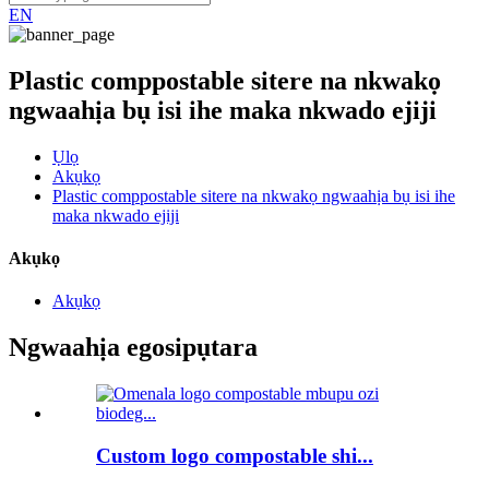
EN
Plastic comppostable sitere na nkwakọ
ngwaahịa bụ isi ihe maka nkwado ejiji
Ụlọ
Akụkọ
Plastic comppostable sitere na nkwakọ ngwaahịa bụ isi ihe
maka nkwado ejiji
Akụkọ
Akụkọ
Ngwaahịa egosipụtara
Custom logo compostable shi...