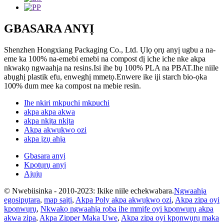
GBASARA ANYỊ
Shenzhen Hongxiang Packaging Co., Ltd. Ụlọ ọrụ anyị ugbu a na-
eme ka 100% na-emebi emebi na compost dị iche iche nke akpa
nkwakọ ngwaahịa na resins.Isi ihe bụ 100% PLA na PBAT.Ihe niile
abụghị plastik efu, enweghị mmetọ.Enwere ike iji starch bio-ọka
100% dum mee ka compost na mebie resin.
Ihe nkiri mkpuchi mkpuchi
akpa akpa akwa
akpa nkịta nkịta
Akpa akwụkwọ ozi
akpa ịzụ ahịa
Gbasara anyị
Kpọtụrụ anyị
Ajụjụ
© Nwebiisinka - 2010-2023: Ikike niile echekwabara.
Ngwaahịa
egosipụtara
,
map saịtị
,
Akpa Poly akpa akwụkwọ ozi
,
Akpa zipa oyi
kpọnwụrụ
,
Nkwakọ ngwaahịa rọba ihe mmịfe oyi kpọnwụrụ akpa
akwa zipa
,
Akpa Zipper Maka Uwe
,
Akpa zipa oyi kpọnwụrụ maka